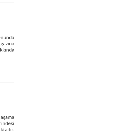
yonunda
 gazına
akkında
i aşama
rindeki
ktadır.