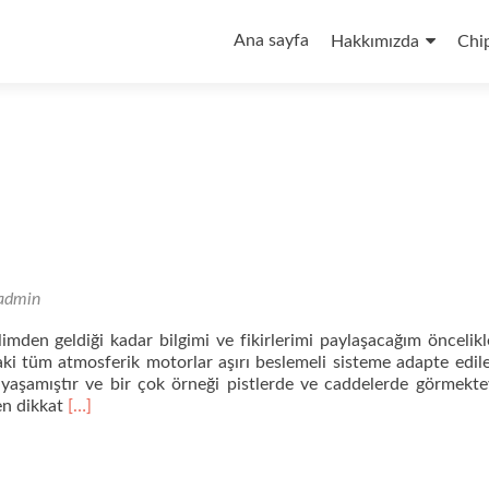
İçeriğe
geç
Ana sayfa
Hakkımızda
Chi
admin
limden geldiği kadar bilgimi ve fikirlerimi paylaşacağım öncelik
ki tüm atmosferik motorlar aşırı beslemeli sisteme adapte edileb
yaşamıştır ve bir çok örneği pistlerde ve caddelerde görmekte
Daha
ken dikkat
[…]
fazla
okuyunAşırı
besleme