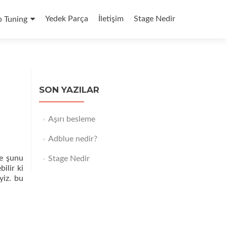
Yedek Parça
İletişim
Stage Nedir
p Tuning
SON YAZILAR
Aşırı besleme
Adblue nedir?
le şunu
Stage Nedir
ilir ki
yiz. bu