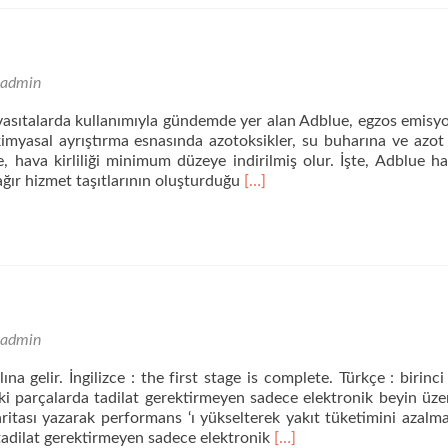
admin
vasıtalarda kullanımıyla gündemde yer alan Adblue, egzos emis
kimyasal ayrıştırma esnasında azotoksikler, su buharına ve azot
e, hava kirliliği minimum düzeye indirilmiş olur. İşte, Adblue h
Daha
ağır hizmet taşıtlarının oluşturduğu
[…]
fazla
okuyunAdblue
nedir?
admin
na gelir. İngilizce : the first stage is complete. Türkçe : birinc
i parçalarda tadilat gerektirmeyen sadece elektronik beyin üze
ritası yazarak performans ‘ı yükselterek yakıt tüketimini azalma
Daha
tadilat gerektirmeyen sadece elektronik
[…]