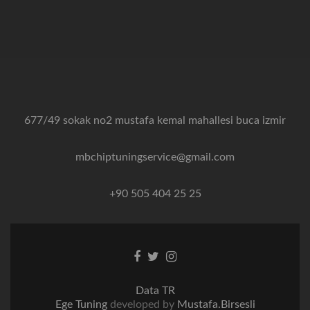
677/49 sokak no2 mustafa kemal mahallesi buca izmir
mbchiptuningservice@gmail.com
+90 505 404 25 25
Facebook
Twitter
Instagram
bağlantısı
bağlantısı
bağlantısı
Data TR
Ege Tuning
developed by
Mustafa.Birsesli